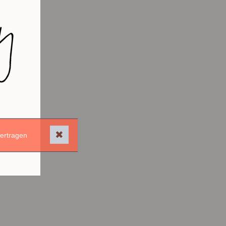
✖
bertragen