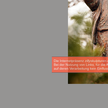
Die Internetpräsenz
zillyskulpturen
Bei der Nutzung von Links, für di
auf deren Verarbeitung kein Einflus